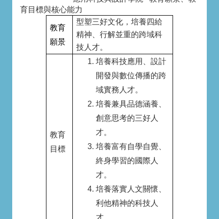
育目標與核心能力
型塑三好文化，培養四給
教育
精神、行解並重的跨域科
願景
技人才。
培養科技應用、設計
開發與數位傳播的跨
域
實務
人才。
培養兼具品德涵養、
創意思考的
三好
人
才。
教育
培養富有自學自覺、
目標
終身學習的
國際
人
才。
培養
落實
人文關懷
、
利他精神的科技人
才。