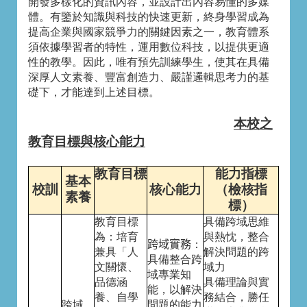
開發多樣化的資訊內容，並設計出內容易懂的多媒
體。有鑒於知識與科技的快速更新，終身學習成為
提高企業與國家競爭力的關鍵因素之一，教育體系
須依據學習者的特性，運用數位科技，以提供更適
性的教學。因此，唯有預先訓練學生，使其在具備
深厚人文素養、豐富創造力、嚴謹邏輯思考力的基
礎下，才能達到上述目標。
本校之
教育目標與核心能力
教育目標
能力指標
基本
校訓
核心能力
（檢核指
素養
標）
教育目標
具備跨域思維
為：培育
與熱忱，整合
跨域實務
：
兼具「人
解決問題的跨
具備整合跨
文關懷、
域力
域專業知
品德涵
具備理論與實
能，以解決
養、自學
務結合，勝任
跨域
問題的能力