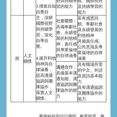
野與持續學
維、國際視野
3.
增進自知
習的能力
及持續學習的
自覺自
能力
主，深耕
富有感恩回
社會關懷
：
國際視野
饋、奉獻社會
具備奉獻社
與持續學
及永續發展的
會、永續發
習，深化
利他精神
展的利他精
自學自
具備責任感、
神，責任感
覺。
公民意識及專
與專業倫理
業倫理的自律
人文
的自律涵養
4.
揚升利他
慈
涵養
關懷
精神與自
具有職場所需
溝通合作
：
律涵養，
的中文、外語
具備基本溝
提高溝通
及資訊基本能
通知能、溝
協調與團
力
通協調與團
隊協作，
具有溝通協調
隊協作的能
落實人文
及團隊協作的
力
關懷。
能力
應用科技與設計學
院 教育願景、教