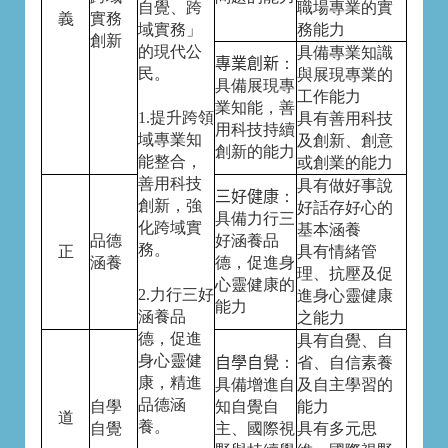
自覺、跨
職場專業的實
義
實務
域實務」
務能力
創新
的現代公
具備專業知識
專業創新
：
民。
與展現專業的
具備展現專
工作能力
業知能，善
1.
提升跨領
具有善用科技
用科技持續
域專業知
及創新、創意
創新的能力
能整合，
或創業的能力
善用科技
具有做好事說
三好健康
：
創新，強
好話存好心的
具備力行三
化跨域實
基本涵養
品德
好涵養品
務。
正
具有情緒管
涵養
德，促進身
理、抗壓及促
心靈健康的
2.
力行三好
進身心靈健康
能力
涵養品
之能力
德，促進
具有自覺、自
身心靈健
自學自覺
：
省、自信素養
康，精進
具備增進自
及自主學習的
品德涵
自學
知自覺自
能力
道
養。
自覺
主、國際視
具有多元思