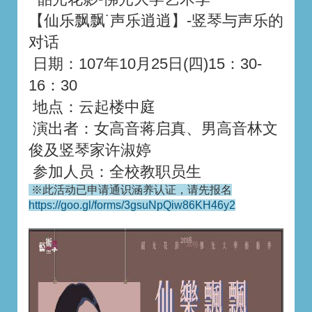
【仙乐飘飘˙声乐逍逍】-竖琴与声乐的
对话
日期：107年10月25日(四)15：30-
16：30
地点：云起楼中庭
演出者：
女高音蒋启真、男高音林文
俊及竖琴家许淑婷
参加人员：全校教职员生
※此活动已申请通识涵养认证，请先报名
https://goo.gl/forms/3gsuNpQiw86KH46y2