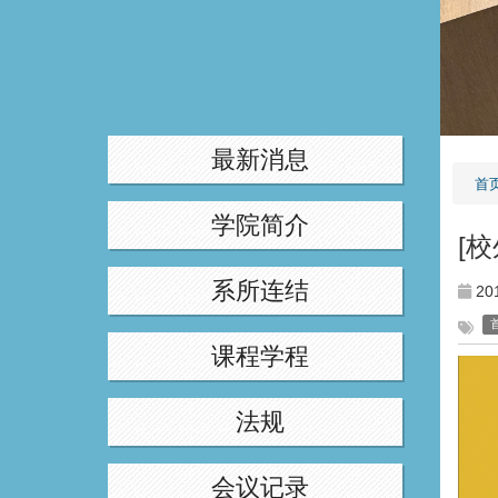
:::
最新消息
首
学院简介
[
系所连结
20
课程学程
法规
会议记录