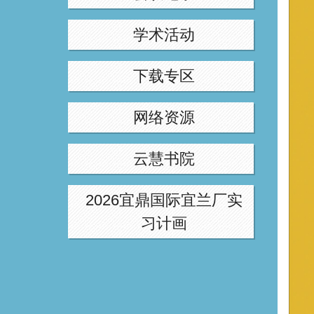
学术活动
下载专区
网络资源
云慧书院
2026宜鼎国际宜兰厂实
习计画